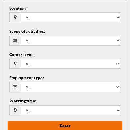
Location
:
Scope of activities
:
Career level
:
Employment type
:
Working time
:
Reset